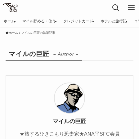
ホーム
マイル貯める・使う
クレジットカード
ホテルと旅行記
コ
ホーム
マイルの巨匠の執筆記事
マイルの巨匠
– Author –
マイルの巨匠
★旅するひきこもり恐妻家★ANA平SFC会員