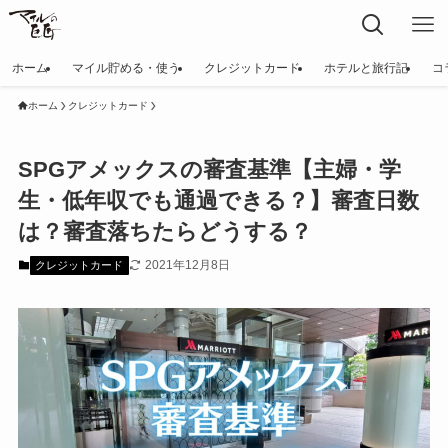
ホーム
マイル貯める・使う
クレジットカード
ホテルと旅行記
コ
ホーム
クレジットカード
SPGアメックスの審査基準【主婦・学
生・低年収でも通過できる？】審査日数
は？審査落ちたらどうする？
2021年12月8日
クレジットカード