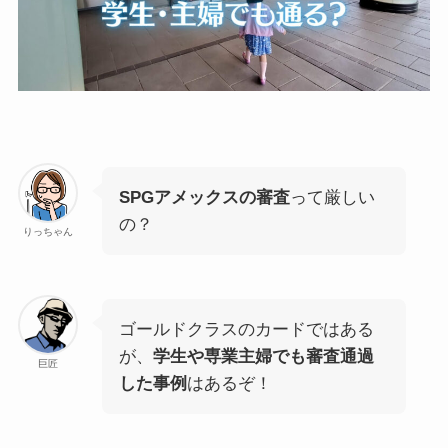
SPGアメックスの審査
って厳しい
の？
りっちゃん
ゴールドクラスのカードではある
が、
学生や専業主婦でも審査通過
巨匠
した事例
はあるぞ！