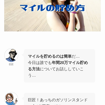
マイルを貯めるのは簡単
だ…
今日は誰でも
年間20万マイル貯め
巨匠
る方法
についてお話ししていこ
う…
巨匠！あっちのガソリンスタンド