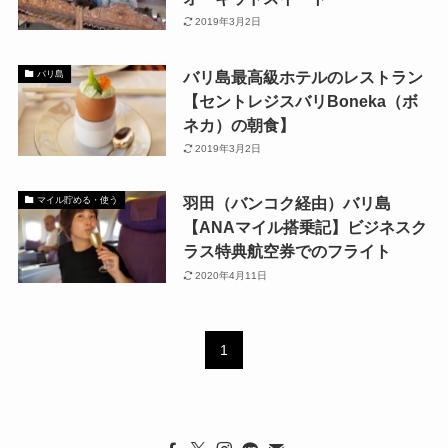
2019年3月2日
バリ島最高級ホテルのレストラン
バリ島
【セントレジスバリBoneka（ボ
ネカ）の朝食】
2019年3月2日
羽田（バンコク経由）バリ島
マイル貯める・使う
【ANAマイル搭乗記】ビジネスク
ラス特典航空券でのフライト
2020年4月11日
1