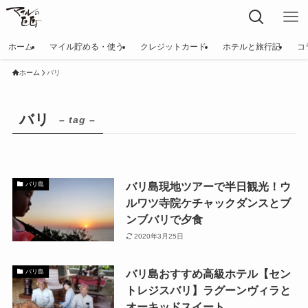
ホーム
マイル貯める・使う
クレジットカード
ホテルと旅行記
コ
ホーム
バリ
バリ
– tag –
バリ島現地ツアーで半日観光！ウ
バリ島
ルワツ寺院ケチャックダンスとブ
ンブバリで夕食
2020年3月25日
バリ島おすすめ高級ホテル【セン
バリ島
トレジスバリ】ラグーンヴィラと
オーキッドスイート