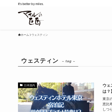
It's better by miles.
ホーム
ウェスティン
ウェスティン
– tag –
ウェ
日本国内
は？
東京
恵比
しつ