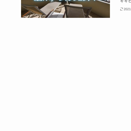
キキビ
202