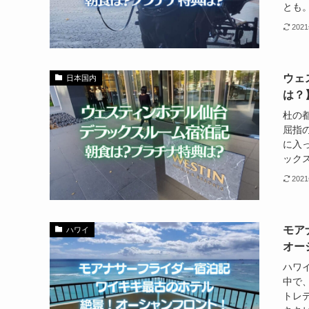
とも。
202
ウェ
日本国内
は？
杜の
屈指
に入
ックス
202
モア
ハワイ
オー
ハワ
中で
トレ