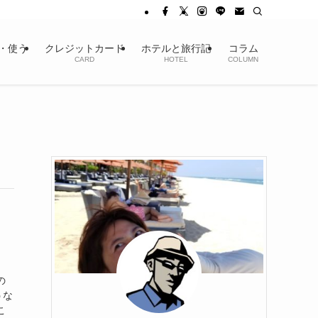
・使う
クレジットカード
ホテルと旅行記
コラム
CARD
HOTEL
COLUMN
の
うな
こ