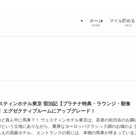
ホーム
マイル貯める
HOME
MILE
スティンホテル東京 宿泊記【プラチナ特典・ラウンジ・朝食
】エグゼクティブルームにアップグレード！
のど真ん中に馬車？！ ウェスティンホテル東京は、若者の街渋谷のお隣
寿という立地にありながら、重厚なヨーロッパクラシック調のお城のよ
らえの高級ホテル。 エントランスの前には、本物の馬車が停まっている