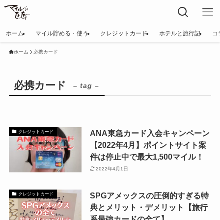
ホーム
マイル貯める・使う
クレジットカード
ホテルと旅行記
コ
ホーム
必携カード
必携カード
– tag –
ANA東急カード入会キャンペーン
クレジットカード
【2022年4月】ポイントサイト案
件は停止中で最大1,500マイル！
2022年4月1日
SPGアメックスの圧倒的すぎる特
クレジットカード
典とメリット・デメリット【旅行
系最強カードの全て】